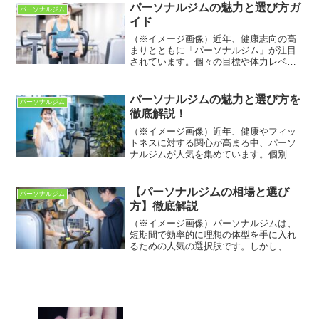
パーソナルジムの魅力と選び方ガ
パーソナルジム
イド
（※イメージ画像）近年、健康志向の高
まりとともに「パーソナルジム」が注目
されています。個々の目標や体力レベル
に応じたトレーニングプランを提供する
パーソナルジムは、自己流でのダイエッ
トや筋力アップに挫折した方々に最適で
パーソナルジムの魅力と選び方を
パーソナルジム
す。このジムでは、トレー...
徹底解説！
（※イメージ画像）近年、健康やフィッ
トネスに対する関心が高まる中、パーソ
ナルジムが人気を集めています。個別の
トレーニングプログラムや専属のトレー
ナーによる指導により、効率的に体を鍛
えることが可能です。この記事では、パ
【パーソナルジムの相場と選び
パーソナルジム
ーソナルジムのメリットや...
方】徹底解説
（※イメージ画像）パーソナルジムは、
短期間で効率的に理想の体型を手に入れ
るための人気の選択肢です。しかし、料
金やサービス内容はジムによって大きく
異なります。一般的な相場や費用の内
訳、安くて効果的なジムの見つけ方につ
いて理解しておくことが重要...