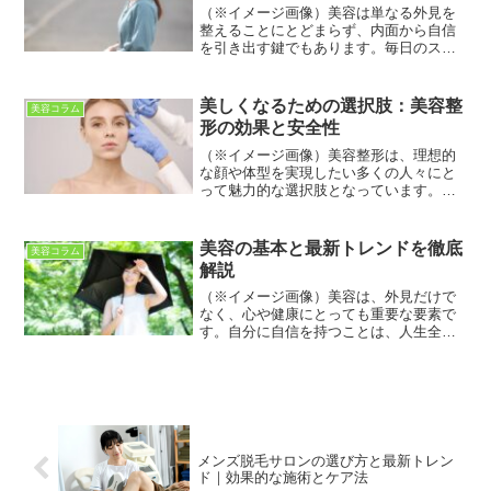
（※イメージ画像）美容は単なる外見を
整えることにとどまらず、内面から自信
を引き出す鍵でもあります。毎日のスキ
ンケア、メイク、ヘアスタイル、そして
食生活やライフスタイルまで、さまざま
な要素が美しさに影響を与えます。この
美しくなるための選択肢：美容整
美容コラム
記事では、あなたの美しさ...
形の効果と安全性
（※イメージ画像）美容整形は、理想的
な顔や体型を実現したい多くの人々にと
って魅力的な選択肢となっています。自
然な美しさやコンプレックスを解消し、
自信を取り戻すための効果的な方法とし
て、年齢や性別を問わず関心が高まって
美容の基本と最新トレンドを徹底
美容コラム
います。しかし、外見を変...
解説
（※イメージ画像）美容は、外見だけで
なく、心や健康にとっても重要な要素で
す。自分に自信を持つことは、人生全般
にポジティブな影響を与えます。しか
し、美容に関する情報は常に更新され、
選択肢が増える中で、何が本当に必要か
を見極めることが大切です。...
メンズ脱毛サロンの選び方と最新トレン
ド｜効果的な施術とケア法