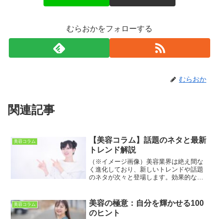
むらおかをフォローする
むらおか
関連記事
【美容コラム】話題のネタと最新
美容コラム
トレンド解説
（※イメージ画像）美容業界は絶え間な
く進化しており、新しいトレンドや話題
のネタが次々と登場します。効果的な美
容コラムを作成したいライターや美容に
興味のある読者にとって、その情報収集
は常に重要です。今回は、最新の美容ト
美容の極意：自分を輝かせる100
美容コラム
レンドやネタを幅広く紹介...
のヒント