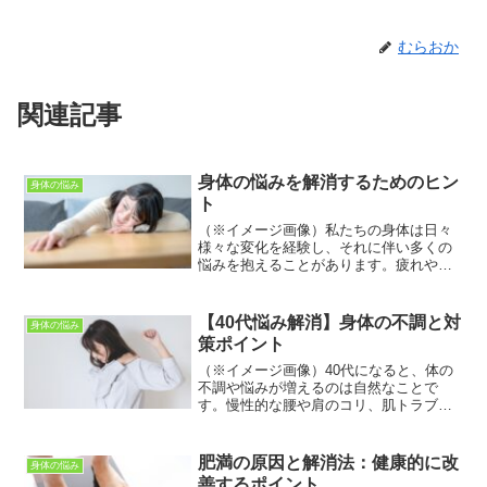
むらおか
関連記事
身体の悩みを解消するためのヒン
身体の悩み
ト
（※イメージ画像）私たちの身体は日々
様々な変化を経験し、それに伴い多くの
悩みを抱えることがあります。疲れや痛
み、体重の増加、肌トラブルなど、身体
の悩みは多岐にわたり、ストレスや不安
を引き起こすことも少なくありません。
【40代悩み解消】身体の不調と対
身体の悩み
本記事では、具体的な身体...
策ポイント
（※イメージ画像）40代になると、体の
不調や悩みが増えるのは自然なことで
す。慢性的な腰や肩のコリ、肌トラブ
ル、疲れやすさ、さらには代謝低下によ
る体重増加など、多くの悩みが現れやす
くなります。これらは生活習慣や加齢に
肥満の原因と解消法：健康的に改
身体の悩み
伴う身体の変化によるもので...
善するポイント