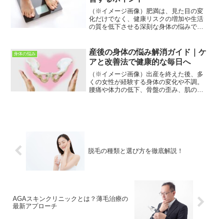
（※イメージ画像）肥満は、見た目の変
化だけでなく、健康リスクの増加や生活
の質を低下させる深刻な身体の悩みで
す。過剰な体脂肪は、心臓病や糖尿病、
高血圧、脂質異常症など、多くの疾患の
リスクを高めることが医学的に証明され
産後の身体の悩み解消ガイド｜ケ
身体の悩み
ています。しかし、ただダイ...
アと改善法で健康的な毎日へ
（※イメージ画像）出産を終えた後、多
くの女性が経験する身体の変化や不調。
腰痛や体力の低下、骨盤の歪み、肌のト
ラブルなど、産後特有の身体の悩みは一
つひとつが生活の質を左右します。忙し
い育児と家事の中で、自分のケアを後回
しにしてしまいがちですが...
脱毛の種類と選び方を徹底解説！
AGAスキンクリニックとは？薄毛治療の
最新アプローチ